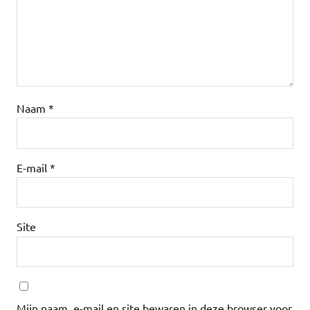
Naam
*
E-mail
*
Site
Mijn naam, e-mail en site bewaren in deze browser voor