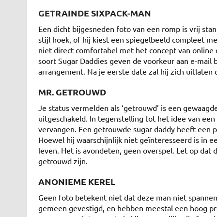
GETRAINDE SIXPACK-MAN
Een dicht bijgesneden foto van een romp is vrij st
stijl hoek, of hij kiest een spiegelbeeld compleet met
niet direct comfortabel met het concept van online d
soort Sugar Daddies geven de voorkeur aan e-mail b
arrangement. Na je eerste date zal hij zich uitlaten 
MR. GETROUWD
Je status vermelden als ‘getrouwd’ is een gewaag
uitgeschakeld. In tegenstelling tot het idee van ee
vervangen. Een getrouwde sugar daddy heeft een paar
Hoewel hij waarschijnlijk niet geïnteresseerd is in ee
leven. Het is avondeten, geen overspel. Let op dat
getrouwd zijn.
ANONIEME KEREL
Geen foto betekent niet dat deze man niet spannend
gemeen gevestigd, en hebben meestal een hoog profi