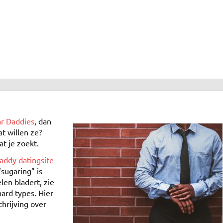
r Daddies
, dan
t willen ze?
at je zoekt.
addy datingsite
“sugaring” is
len bladert, zie
ard types. Hier
hrijving over