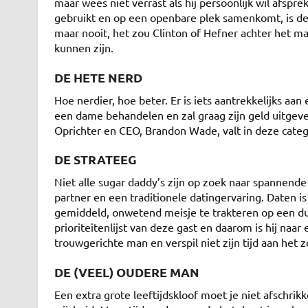
maar wees niet verrast als hij persoonlijk wil afspr
gebruikt en op een openbare plek samenkomt, is de
maar nooit, het zou Clinton of Hefner achter het 
kunnen zijn.
DE HETE NERD
Hoe nerdier, hoe beter. Er is iets aantrekkelijks aan 
een dame behandelen en zal graag zijn geld uitgeve
Oprichter en CEO, Brandon Wade, valt in deze catego
DE STRATEEG
Niet alle sugar daddy’s zijn op zoek naar spannend
partner en een traditionele datingervaring. Daten is 
gemiddeld, onwetend meisje te trakteren op een dur
prioriteitenlijst van deze gast en daarom is hij na
trouwgerichte man en verspil niet zijn tijd aan het
DE (VEEL) OUDERE MAN
Een extra grote leeftijdskloof moet je niet afschrik