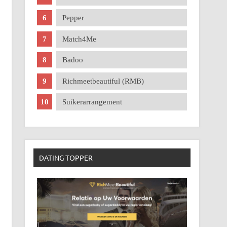
Pepper
Match4Me
Badoo
Richmeetbeautiful (RMB)
Suikerarrangement
DATING TOPPER