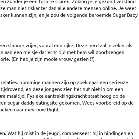
eken zonder je een foto te sturen. Zolang je je gezond verstand
ze man niet riskanter dan alle andere mensen online. Je weet
masker kunnen zijn, en je zou de volgende beroemde Sugar Baby
een slimme vrijer, vooral een rijke. Deze nerd zal je zeker als
n aan een meisje dat echt tijd met hem wil doorbrengen.
rie. (En heb je zijn mooie vrouw gezien !?)
e relaties. Sommige mannen zijn op zoek naar een serieuze
tijdrovend, en deze jongens zien het nut niet in om een ​​
e maaltijd. Fysieke aantrekkingskracht staat hoog op de
ar een sugar daddy datingsite gekomen. Wees voorbereid op de
 zoeken naar mevrouw Right.
ken. Wat hij mist in de jeugd, compenseert hij in bindingen en