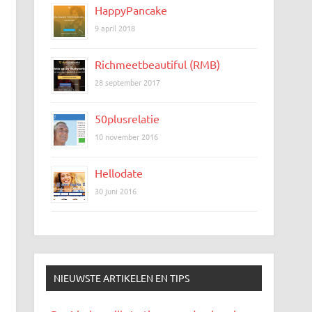
HappyPancake
9 april 2018
Richmeetbeautiful (RMB)
28 september 2017
50plusrelatie
10 november 2016
Hellodate
30 juni 2016
NIEUWSTE ARTIKELEN EN TIPS