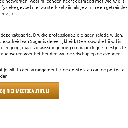
nge netwerken, waar hij banden heeft gesmeed met wie-wie is.
fysieke gevoel niet zo sterk zal zijn als je zin in een getrainde-
er zijn.
eze categorie. Drukke professionals die geen relatie willen,
choonheid van Sugar is de eerlijkheid. De vrouw die hij wil is
rd en jong, maar volwassen genoeg om naar chique feestjes te
e compenseren voor het houden van gezelschap op de avonden
at je wilt in een arrangement is de eerste stap om de perfecte
nden
BIJ RICHMEETBEAUTIFUL!