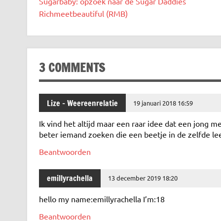
Sugarbaby: opzoek naar de Sugar Daddies
Richmeetbeautiful (RMB)
3 COMMENTS
Lize - Weereenrelatie
19 januari 2018 16:59
Ik vind het altijd maar een raar idee dat een jong m
beter iemand zoeken die een beetje in de zelfde leef
Beantwoorden
emillyrachella
13 december 2019 18:20
hello my name:emillyrachella I’m:18
Beantwoorden