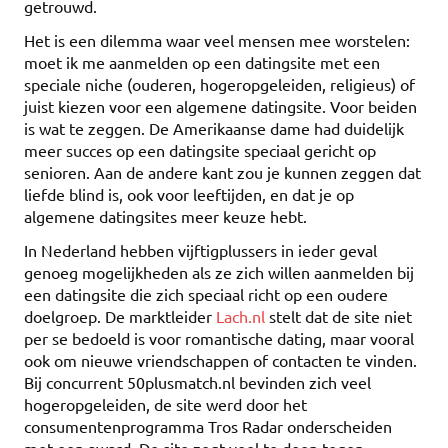
getrouwd.
Het is een dilemma waar veel mensen mee worstelen:
moet ik me aanmelden op een datingsite met een
speciale niche (ouderen, hogeropgeleiden, religieus) of
juist kiezen voor een algemene datingsite. Voor beiden
is wat te zeggen. De Amerikaanse dame had duidelijk
meer succes op een datingsite speciaal gericht op
senioren. Aan de andere kant zou je kunnen zeggen dat
liefde blind is, ook voor leeftijden, en dat je op
algemene datingsites meer keuze hebt.
In Nederland hebben vijftigplussers in ieder geval
genoeg mogelijkheden als ze zich willen aanmelden bij
een datingsite die zich speciaal richt op een oudere
doelgroep. De marktleider
Lach.nl
stelt dat de site niet
per se bedoeld is voor romantische dating, maar vooral
ook om nieuwe vriendschappen of contacten te vinden.
Bij concurrent 50plusmatch.nl bevinden zich veel
hogeropgeleiden, de site werd door het
consumentenprogramma Tros Radar onderscheiden
met een award. De site zegt veel te doen tegen