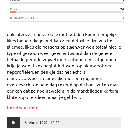
PRIJS
0.5
BETROUWBAARHEID
0
oplichters zijn het.stop je met betalen komen er gelijk
likes binnen die je niet kan zien.detaal je dan zijn het
allemaal likes die nergens op slaan.ver weg totaal niet je
type of gewoon weer geen antwoord.dan de gehele
betaalde periode vrijwel niets.abbonement afgelopen
krijg je weer likes.begint het weer op nieuw.ook veel
nepprofielen.en denk je dat het echt is
dan……….vooral dames die met een giganties
overgewicht de hele dag rokend op de bank zitten maar
denken dat ze nog geweldig in de markt liggen.kortom
klote app die alleen maar je geld wil.
Beantwoorden
JN
6 februari 2021 12:33