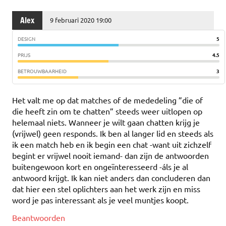
Alex
9 februari 2020 19:00
DESIGN
5
PRIJS
4.5
BETROUWBAARHEID
3
Het valt me op dat matches of de mededeling ”die of
die heeft zin om te chatten” steeds weer uitlopen op
helemaal niets. Wanneer je wilt gaan chatten krijg je
(vrijwel) geen responds. Ik ben al langer lid en steeds als
ik een match heb en ik begin een chat -want uit zichzelf
begint er vrijwel nooit iemand- dan zijn de antwoorden
buitengewoon kort en ongeïnteresseerd -áls je al
antwoord krijgt. Ik kan niet anders dan concluderen dan
dat hier een stel oplichters aan het werk zijn en miss
word je pas interessant als je veel muntjes koopt.
Beantwoorden