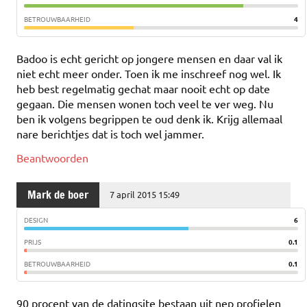
BETROUWBAARHEID
4
Badoo is echt gericht op jongere mensen en daar val ik
niet echt meer onder. Toen ik me inschreef nog wel. Ik
heb best regelmatig gechat maar nooit echt op date
gegaan. Die mensen wonen toch veel te ver weg. Nu
ben ik volgens begrippen te oud denk ik. Krijg allemaal
nare berichtjes dat is toch wel jammer.
Beantwoorden
Mark de boer
7 april 2015 15:49
DESIGN
6
PRIJS
0.1
BETROUWBAARHEID
0.1
90 procent van de datingsite bestaan uit nep profielen