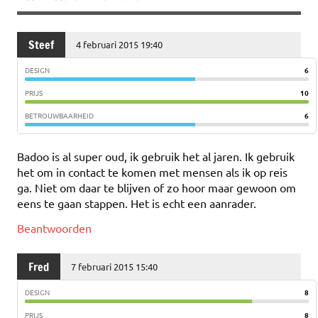
Steef
4 februari 2015 19:40
DESIGN
6
PRIJS
10
BETROUWBAARHEID
6
Badoo is al super oud, ik gebruik het al jaren. Ik gebruik
het om in contact te komen met mensen als ik op reis
ga. Niet om daar te blijven of zo hoor maar gewoon om
eens te gaan stappen. Het is echt een aanrader.
Beantwoorden
Fred
7 februari 2015 15:40
DESIGN
8
PRIJS
8