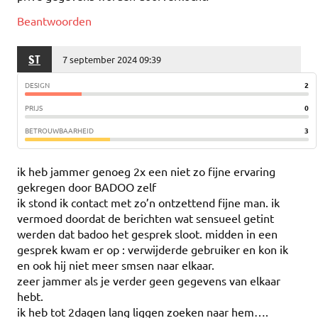
Beantwoorden
ST
7 september 2024 09:39
DESIGN
2
PRIJS
0
BETROUWBAARHEID
3
ik heb jammer genoeg 2x een niet zo fijne ervaring
gekregen door BADOO zelf
ik stond ik contact met zo’n ontzettend fijne man. ik
vermoed doordat de berichten wat sensueel getint
werden dat badoo het gesprek sloot. midden in een
gesprek kwam er op : verwijderde gebruiker en kon ik
en ook hij niet meer smsen naar elkaar.
zeer jammer als je verder geen gegevens van elkaar
hebt.
ik heb tot 2dagen lang liggen zoeken naar hem….