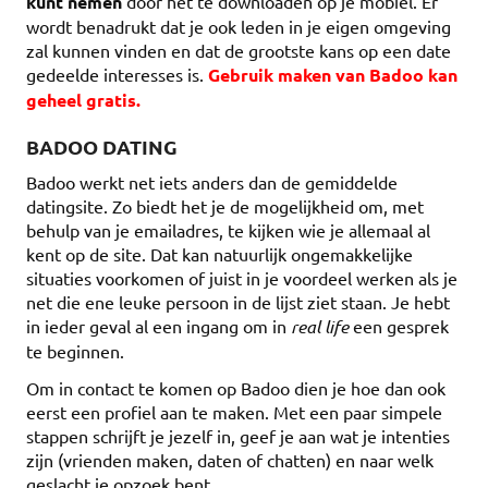
kunt nemen
door het te downloaden op je mobiel. Er
wordt benadrukt dat je ook leden in je eigen omgeving
zal kunnen vinden en dat de grootste kans op een date
gedeelde interesses is.
Gebruik maken van Badoo kan
geheel gratis.
BADOO DATING
Badoo werkt net iets anders dan de gemiddelde
datingsite. Zo biedt het je de mogelijkheid om, met
behulp van je emailadres, te kijken wie je allemaal al
kent op de site. Dat kan natuurlijk ongemakkelijke
situaties voorkomen of juist in je voordeel werken als je
net die ene leuke persoon in de lijst ziet staan. Je hebt
in ieder geval al een ingang om in
real life
een gesprek
te beginnen.
Om in contact te komen op Badoo dien je hoe dan ook
eerst een profiel aan te maken. Met een paar simpele
stappen schrijft je jezelf in, geef je aan wat je intenties
zijn (vrienden maken, daten of chatten) en naar welk
geslacht je opzoek bent.