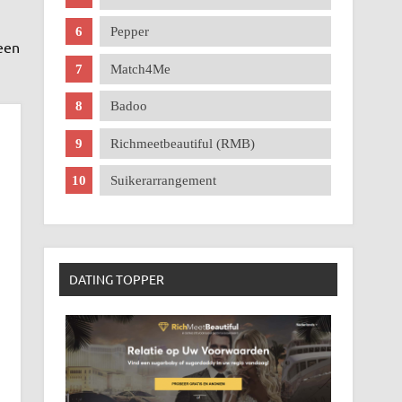
Pepper
een
Match4Me
Badoo
Richmeetbeautiful (RMB)
Suikerarrangement
DATING TOPPER