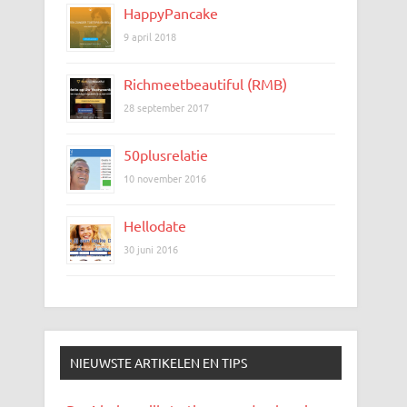
HappyPancake
9 april 2018
Richmeetbeautiful (RMB)
28 september 2017
50plusrelatie
10 november 2016
Hellodate
30 juni 2016
NIEUWSTE ARTIKELEN EN TIPS