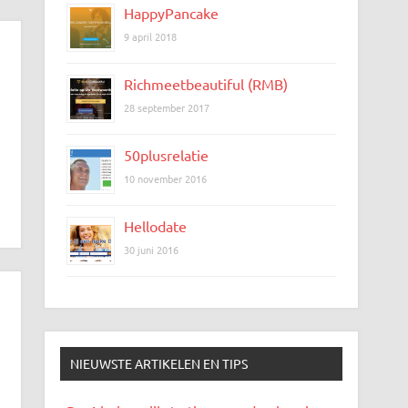
HappyPancake
9 april 2018
Richmeetbeautiful (RMB)
28 september 2017
50plusrelatie
10 november 2016
Hellodate
30 juni 2016
NIEUWSTE ARTIKELEN EN TIPS