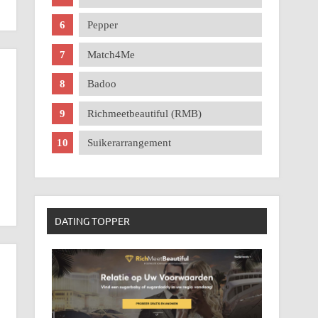
Pepper
Match4Me
Badoo
Richmeetbeautiful (RMB)
Suikerarrangement
DATING TOPPER