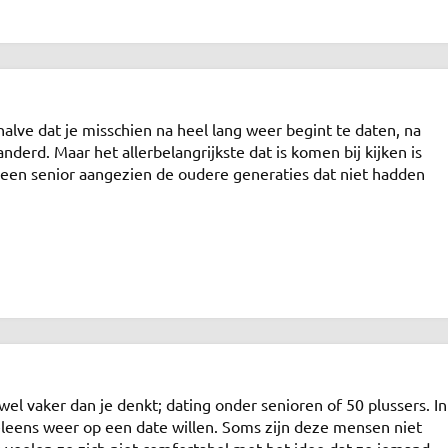
alve dat je misschien na heel lang weer begint te daten, na
nderd. Maar het allerbelangrijkste dat is komen bij kijken is
r een senior aangezien de oudere generaties dat niet hadden
l vaker dan je denkt; dating onder senioren of 50 plussers. In
leens weer op een date willen. Soms zijn deze mensen niet
voelen ze zich niet comfortabel met het idee dat ze iemand