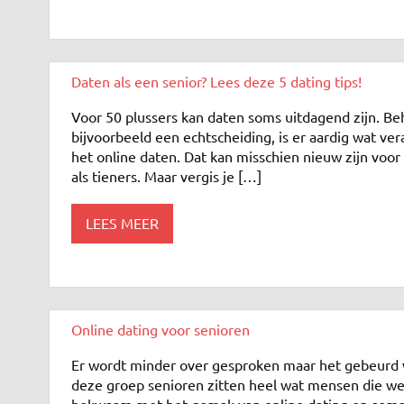
Daten als een senior? Lees deze 5 dating tips!
Voor 50 plussers kan daten soms uitdagend zijn. Beh
bijvoorbeeld een echtscheiding, is er aardig wat vera
het online daten. Dat kan misschien nieuw zijn voo
als tieners. Maar vergis je […]
LEES MEER
Online dating voor senioren
Er wordt minder over gesproken maar het gebeurd we
deze groep senioren zitten heel wat mensen die we
bekwaam met het gemak van online dating en soms 