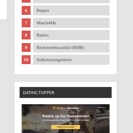
Pepper
Match4Me
Badoo
Richmeetbeautiful (RMB)
Suikerarrangement
DATING TOPPER