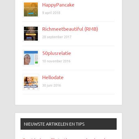
HappyPancake
9 april 2018
Richmeetbeautiful (RMB)
28 september 2017
50plusrelatie
10 november 2016
Hellodate
30 juni 2016
NIEUWSTE ARTIKELEN EN TIPS