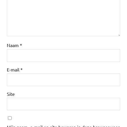
Naam
*
E-mail
*
Site
Mijn naam, e-mail en site bewaren in deze browser voor