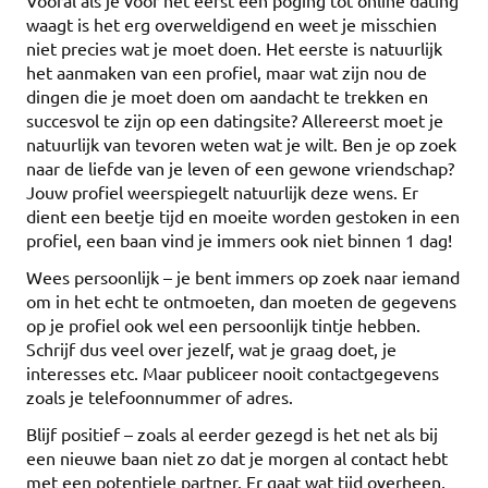
Vooral als je voor het eerst een poging tot online dating
waagt is het erg overweldigend en weet je misschien
niet precies wat je moet doen. Het eerste is natuurlijk
het aanmaken van een profiel, maar wat zijn nou de
dingen die je moet doen om aandacht te trekken en
succesvol te zijn op een datingsite? Allereerst moet je
natuurlijk van tevoren weten wat je wilt. Ben je op zoek
naar de liefde van je leven of een gewone vriendschap?
Jouw profiel weerspiegelt natuurlijk deze wens. Er
dient een beetje tijd en moeite worden gestoken in een
profiel, een baan vind je immers ook niet binnen 1 dag!
Wees persoonlijk – je bent immers op zoek naar iemand
om in het echt te ontmoeten, dan moeten de gegevens
op je profiel ook wel een persoonlijk tintje hebben.
Schrijf dus veel over jezelf, wat je graag doet, je
interesses etc. Maar publiceer nooit contactgegevens
zoals je telefoonnummer of adres.
Blijf positief – zoals al eerder gezegd is het net als bij
een nieuwe baan niet zo dat je morgen al contact hebt
met een potentiele partner. Er gaat wat tijd overheen,